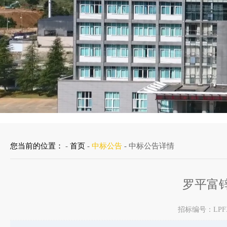
您当前的位置：
-
首页
-
中标公告
- 中标公告详情
罗平富
招标编号：LPFX