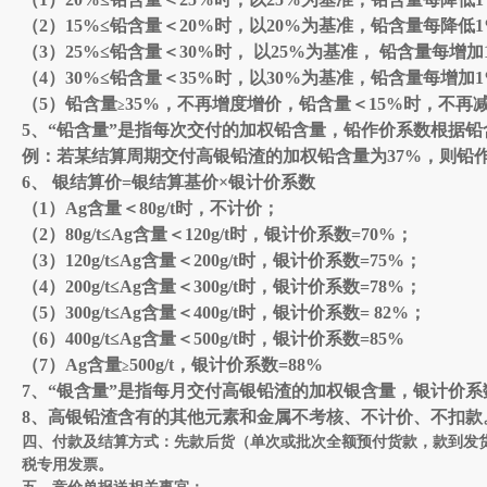
（
2
）
15%
≤铅含量＜
20%
时，以
20%
为基准，铅含量每降低
（
3
）
25%
≤铅含量＜
30%
时， 以
25%
为基准， 铅含量每增加
（
4
）
30%
≤铅含量＜
35%
时，以
30%
为基准，铅含量每增加
（
5
）铅含量
35%
，不再增度增价，铅含量＜
15%
时，不再
≥
5
、
“铅含量”是指每次交付的加权铅含量，铅作价系数根据
例：若某结算周期交付
高银铅渣
的加权铅含量为
37%
，则铅
6
、
银结算价
=
银结算基价×银
计
价系数
（
1
）
Ag
含量
＜
8
0
g/t
时，不计价；
（
2
）
80
g/t
≤
Ag
含量
＜
1
2
0
g/t
时，银
计
价系数
=
70
%
；
（
3
）
1
2
0
g/t
≤
Ag
含量
＜
200
g/t
时，银
计
价系数
=
75
%
；
（
4
）
200
g/t
≤
Ag
含量
＜
30
0
g/t
时，银
计
价系数
=
78
%
；
（
5
）
30
0
g/t
≤
Ag
含量
＜
4
00
g/t
时，银
计
价系数
=
82
%
；
（
6
）
400
g/t
≤
Ag
含量
＜
50
0
g/t
时，银
计
价系数
=
85
%
（
7
）
Ag
含量
50
0
g/t
，银
计
价系数
=8
8
%
≥
7
、
“银含量”是指每月交付
高银铅渣
的加权银含量，银
计
价系
8
、
高银铅渣
含有的其他元素和金属不考核、不计价、不扣款
四
、付款及结算方式：
先款后货（单次或批次全额预付货款，款到发
税专用发票。