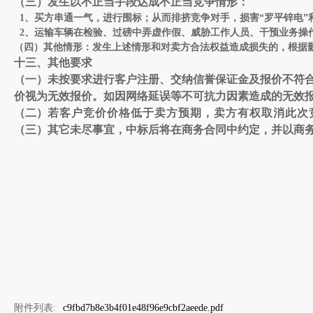
（
三
）发生以不正当手段达成不正当竞争情形：
1、
买
方
串通一气，进行围标；从而排挤竞争对手，损害“罗平锌电”
2、运输车辆在检验、过磅中弄虚作假、威胁工作人员、干预业务操
（
四
）其他情形：发生上述情形和对
卖
方
合法权益造成损失的，根据影响
十三、
其他要求
（一）未按要求进行客户注册、交纳信誉保证金及报价不符
价视为无效报价。如因网络延误等不可抗力因素造成的无效
（
二
）
若客户竞价价格低于卖方预期，卖方有权取消此次
（
三
）其它未尽事宜，中标后将在商务合同中约定，并以商
附件列表:
c9fbd7b8e3b4f01e48f96e9cbf2aeede.pdf