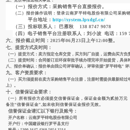
五
、竞价单报送相关事宜：
（一）报价方式：采购销售平台直接报价。
（二）报价操作说明：登录云南罗平锌电股份有限公司采购
平台地址：
http://
system.lpxdgf.cn/
（
三）投标联系人：
巴雁秋
138 8747 9078
（四）电子销售平台注册联系人：刘小波
电话：
159
六、报价截止时间：
202
5
年
0
6
月
2
3
日
上
午
1
2
:
0
0
整。
七、提货方式及时间
：
（一）提货方式：
卖方
指定
仓库交货，
买方到厂自提，运费由买方负
（二）提货时间：合同签订后环保审批手续办理完毕开始提货，具体
八、报价单确认：报价单由我公司评审确认，评审依据“罗平锌电
”
评
九、
客户
资质要求：
（一）
买
方
须提前在
卖
方
采购销售平台注册，注册时需提供最新经过
上）。
十、信誉保证金要求：
（一）所有报价方必须提交信誉保证金，保证金金额为贰拾万元
备注“信誉保证金”,如未收到信誉保证金报价无效。
信誉保证金请汇以下银行及账号：
开户名称：云南罗平锌电股份有限公司
开户行：中国建设银行罗平县支行
账号：5300 1647 4360 5054 3214