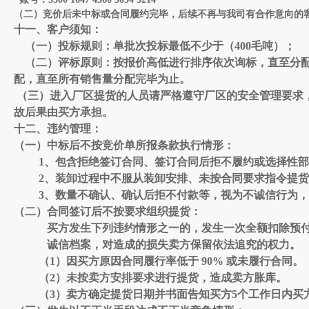
（二）竞价后未中标或合同履约完毕，后续不再与我司有合作意向的
十一、客户须知：
（一）投标规则：单批次投标
最低不少于
（
4
00毛吨）；
（二）评标原则：按报价高低进行排序依次询标，直至分
配，直至所有销售量分配完毕为止。
（三）进入厂区提货的人员请严格遵守厂区的安全管理要求
故后果由
买
方承担。
十二、违约管理：
（一）中标后不按竞价单所报条款执行情形：
1、包含拒绝签订合同、签订合同后拒不履约或选择性
2、装卸过程中不服从装卸安排、未按合同要求指令提
3、数量不确认、确认后拒不付款等，视为不诚信行为，
（二）合同签订后不按要求组织提货：
买
方发生下列违约情形之一的，发生一次全额扣除预
诚信档案，对造成的损失
卖
方保留依法追究的权力。
（
1
）因
买
方原因合同履行率低于
90%
或未履行合同。
（
2
）未按
卖
方安排要求进行提货，造成
卖
方胀库。
（
3
）
卖
方确定提货日期并书面告知
买
方
5
个工作日内
买