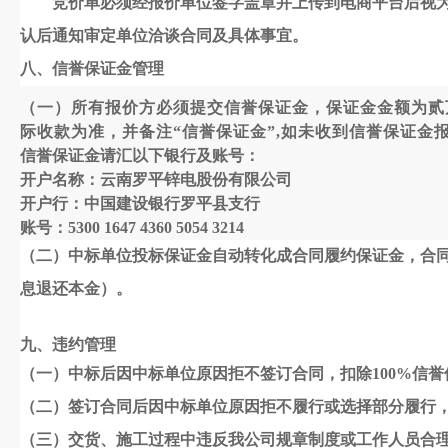
竞价单必须经报价单位签字盖章并上传到电商平台后视
认后通知审定单位洽谈合同及具体事宜。
八、
信誉保证金管理
（
一
）
所有报价方必须提交信誉保证金，保证金金额为
贰
际收款为准，并备注
“信誉保证金”,如未收到信誉保证金
信誉保证金请汇以下银行及账号：
开户名称：云南罗平锌电股份有限公司
开户行：中国建设银行罗平县支行
账号：
5300 1647 4360 5054 3214
（二）
中标单位投标保证金自动转化成合同履约保证金，合
息退还本金）。
九
、违约管理
（一）中标后因中标单位原因拒不签订合同，扣除
100%
（二）签订合同后因中标单位原因拒不履行或选择部分履行
（三）交货、施工过程中违反我公司规章制度或工作人员合