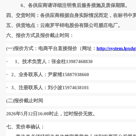
6、各供应商请详细注明售后服务措施及质保期限。
四、交货时间：各供应商根据自身实际情况而定，在标书中
五、供货地点：云南罗平锌电股份有限公司腊庄电厂。
六、
报价方式及报价截止时间：
(一)报价方式：电商平台直接报价（网址：
http://system.lpx
·
1、技术负责人：张金柱13987468830
·
2
、业务联系人：尹家维
15887938660
·
3
、注册联系人：刘小波
15974638101
(二)报价截止时间
202
6
年
5
月
12
日
1
6
:00时止，过时报价无效。
七、
竞价单确认：